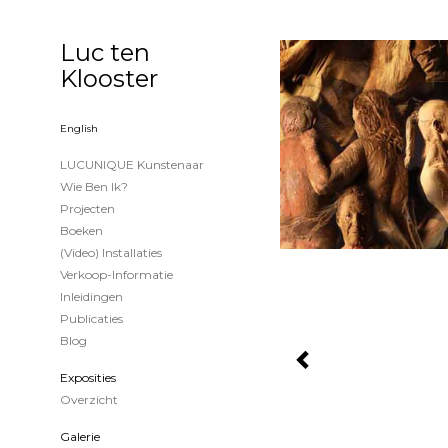
Luc ten
Klooster
English
LUCUNIQUE Kunstenaar
Wie Ben Ik?
Projecten
Boeken
(Video) Installaties
Verkoop-Informatie
Inleidingen
Publicaties
Blog
Exposities
Overzicht
Galerie