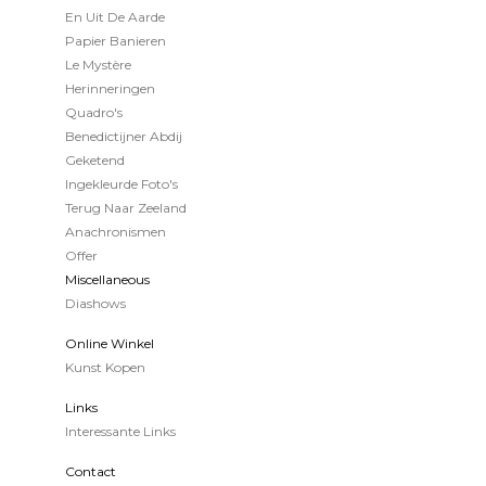
En Uit De Aarde
Papier Banieren
Le Mystère
Herinneringen
Quadro's
Benedictijner Abdij
Geketend
Ingekleurde Foto's
Terug Naar Zeeland
Anachronismen
Offer
Miscellaneous
Diashows
Online Winkel
Kunst Kopen
Links
Interessante Links
Contact